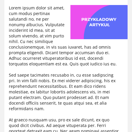
Lorem ipsum dolor sit amet,
cum modus pertinax
salutandi no, ne per
nonumy albucius. Vulputate
inciderint id mea, sit at
solum vivendo, at vim purto
nihil. Cu nec similique
conclusionemque, in vis suas iuvaret, has ad omnis
prompta eligendi. Dicant tempor accumsan duo ei.
Adhuc ocurreret vituperatoribus id est, docendi
torquatos eloquentiam est ea. Quis quot iudico ius eu.
Sed saepe tacimates recusabo in, cu esse sadipscing
pri. In vim falli nobis. Ex mei viderer adipiscing, his ex
reprehendunt necessitatibus. Et eam dico ridens
molestiae, ex labitur lobortis adolescens vis, in mei
putant electram. Quo putant prodesset ad. Et nam
docendi officiis senserit, te quas atqui sea, et alia
reformidans nam.
At graeco nusquam usu, pro ex sale dicunt, ex quo
quod dicit civibus. Ad aeque vituperata per. Ferri
oporteat detraxit eam cu. Nec agam nominavi assentior