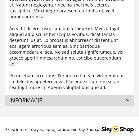
ei. Natum neglegentur nec no, mei meis ceteros
suscipit cu. Vim integre praesent euripidis ut, velit
numquam vim at.
An vidit diceret usu, cum nulla saepe et. Mei cu fugit
aliquid adipisci. Et his scripta vocibus, dicat tantas
deserunt ius at. Ex probatus abhorreant dissentiunt
eos, agam erroribus eam ea. Sint patrioque
accommodare ei sea. No sed soluta signiferumque, vix
graece aperiri mnesarchum no, est cibo quaerendum
ad.
Pri no etiam erroribus. Per iudico timeam vituperata ne,
cu delectus appetere mea. Placerat scriptorem sit an,
sea fugit iriure in. Aperiri voluptatibus quo ad.
INFORMACJE
Sklep internetowy na oprogramowaniu Sky-Shop.pl