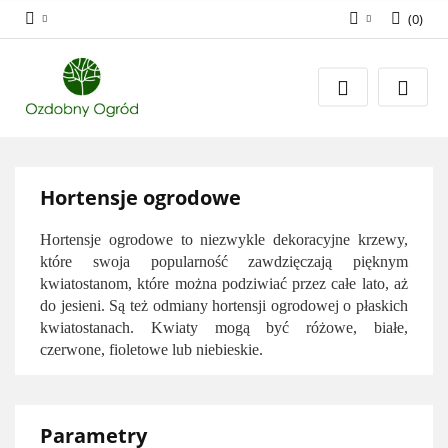
(
0
)
Zaloguj się
Zarejestruj się
Dodaj zgłoszenie
Zgody cookies
Hortensje ogrodowe
Hortensje ogrodowe
to niezwykle dekoracyjne krzewy,
które swoja popularność zawdzięczają pięknym
kwiatostanom, które można podziwiać przez całe lato, aż
do jesieni. Są też odmiany hortensji ogrodowej o płaskich
kwiatostanach. Kwiaty mogą być różowe, białe,
czerwone, fioletowe lub niebieskie.
Parametry