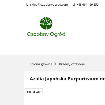
sklep@ozdobnyogrod.com
+48 664 169 350
ROŚLINY O
ROŚLINY OZDOBNE
Strona główna
Krzewy ozdobne
Azalia Japońska Purpurtraum do
BESTSELLER