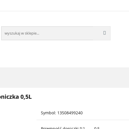
ZDOBNE
ROŚLINY OWOCOWE
BESTSELLERY
PO
ROŚLINY OWOCOWE
BESTSELLERY
niczka 0,5L
Symbol:
13508499240
Pojemność doniczki [L]
0,5