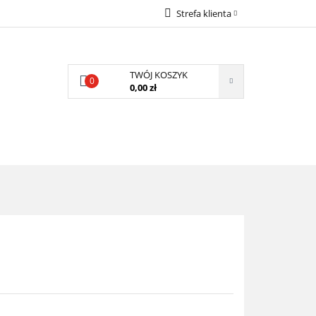
Strefa klienta
LECAMY
Zaloguj się
Zarejestruj się
TWÓJ KOSZYK
0
Dodaj zgłoszenie
0,00 zł
Zgody cookies
POLECAMY