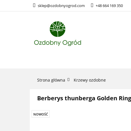
sklep@ozdobnyogrod.com
+48 664 169 350
ROŚLINY O
ROŚLINY OZDOBNE
Strona główna
Krzewy ozdobne
Berberys thunberga Golden Ring
NOWOŚĆ