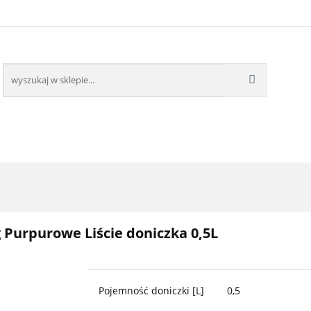
ZDOBNE
ROŚLINY OWOCOWE
BESTSELLERY
PO
ROŚLINY OWOCOWE
BESTSELLERY
 Purpurowe Liście doniczka 0,5L
Pojemność doniczki [L]
0,5