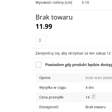
Wysokość rośliny [cm]
5-10
Brak towaru
11.99
Do
Zarejestruj się, aby otrzymać za ten zakup 12
przechowalni
Powiadom gdy produkt będzie dostę
Opinie
brak ocen
(doda
Wysyłka w ciągu
4 dni
Cena przesyłki
14
Dostępność
Brak towaru