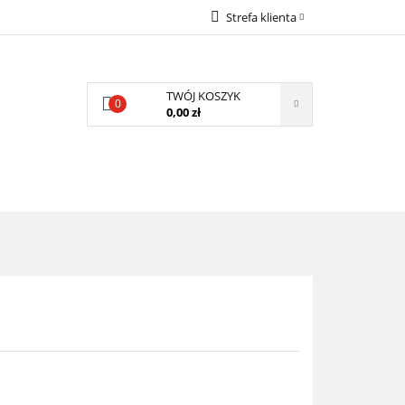
Strefa klienta
LECAMY
Zaloguj się
Zarejestruj się
TWÓJ KOSZYK
0
Dodaj zgłoszenie
0,00 zł
Zgody cookies
POLECAMY