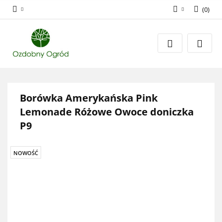
(
0
)
Zaloguj się
Zarejestruj się
Dodaj zgłoszenie
Zgody cookies
Borówka Amerykańska Pink
Lemonade Różowe Owoce doniczka
P9
NOWOŚĆ