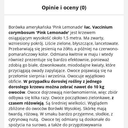
Opinie i oceny (0)
Borówka amerykańska 'Pink Lemonade'
łac. Vaccinium
corymbosum 'Pink Lemonade'
jest krzewem
osiągającym wysokość około 1,5 metra. Ma zwarty,
wzniesiony pokrój. Liście zielone, błyszczące, lancetowate.
Przebarwiają się jesienią na żółto, a później na czerwono-
pomarańczowy kolor. Odmiana kwitnie w maju i wtedy
również prezentuje się bardzo efektownie, ponieważ
zdobią go białe, dzwonkowate, miododajne kwiaty, które
przyciągają owady zapylające. Owoce pojawiają się na
przełomie sierpnia i września. Owocuje wyjątkowo
obficie.
W przypadku dorosłej rośliny z jednego
dorosłego krzewu można zebrać nawet do 10 kg
owoców
. Owoce dojrzewają nierównomiernie, więc zbiór
odbywa się kilka razy. Owoce początkowo zielonkawe,
z
czasem różowieją
.
Są średniej wielkości. Wyglądem
zbliżone do owoców Borówki Wysokiej. Skórkę mają
twardą, różową. W smaku bardzo przyjemne, słodkie, z
cytrynową nutą. Owoce tej odmiany są doskonałe do
spożycia na surowo, a także do przygotowywania