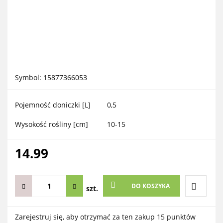
Symbol:
15877366053
Pojemność doniczki [L]
0,5
Wysokość rośliny [cm]
10-15
14.99
DO KOSZYKA
szt.
Do
Zarejestruj się, aby otrzymać za ten zakup 15 punktów