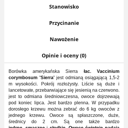
Stanowisko
Przycinanie
Nawożenie
Opinie i oceny (0)
Borówka amerykańska Sierra
łac. Vaccinium
corymbosum 'Sierra'
jest odmianą osiągającą 1,5-2
m wysokości. Pokrój rozłożysty. Liście są duże i
lancetowate, przebarwiające się jesienią na czerwono.
jest to odmiana średniowczesna, owoce dojrzewają
pod koniec lipca. Jest bardzo plenna. W przypadku
dorosłego krzewu można zebrać do 6 kg owoców z
jednego krzewu. Owoce są spłaszczone, duże,
średnicy do 2 cm. Są one także bardzo
jędrne
,
smaczne
i
słodkie. Owoce świetnie nadają