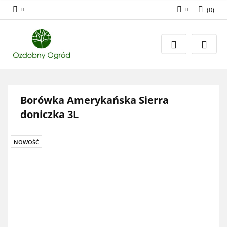
(
0
)
Zaloguj się
Zarejestruj się
Dodaj zgłoszenie
Zgody cookies
Borówka Amerykańska Sierra
doniczka 3L
NOWOŚĆ