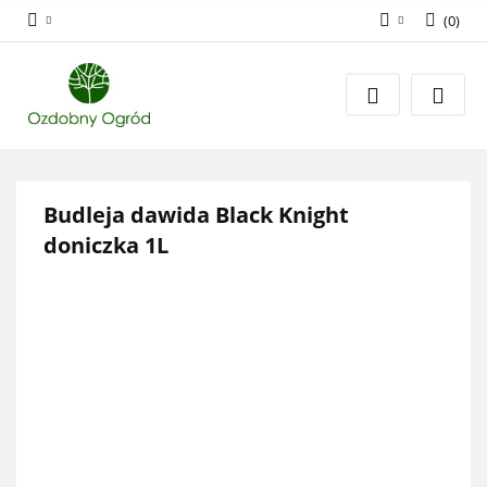
(
0
)
Zaloguj się
Zarejestruj się
Dodaj zgłoszenie
Zgody cookies
Budleja dawida Black Knight
doniczka 1L