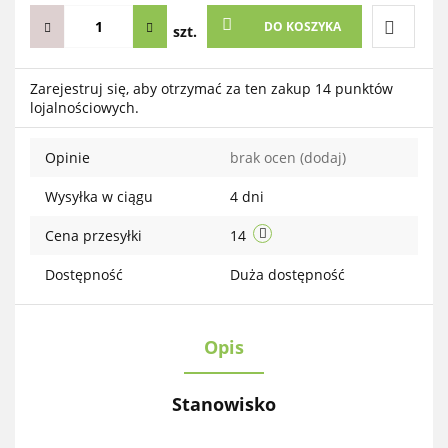
DO KOSZYKA
szt.
Do
Zarejestruj się, aby otrzymać za ten zakup 14 punktów
lojalnościowych.
przechow
Opinie
brak ocen
(dodaj)
Wysyłka w ciągu
4 dni
Cena przesyłki
14
Dostępność
Duża dostępność
Opis
Stanowisko