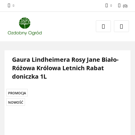
(
0
)
Zaloguj się
Zarejestruj się
Dodaj zgłoszenie
Zgody cookies
Gaura Lindheimera Rosy Jane Biało-
Różowa Królowa Letnich Rabat
doniczka 1L
PROMOCJA
NOWOŚĆ