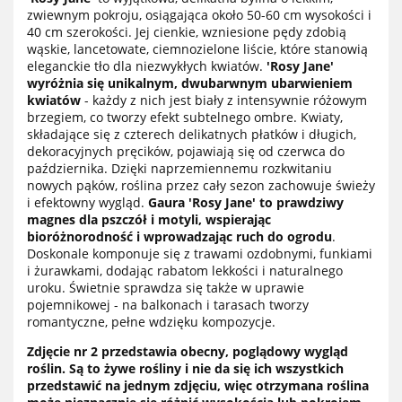
zwiewnym pokroju, osiągająca około 50-60 cm wysokości i
40 cm szerokości. Jej cienkie, wzniesione pędy zdobią
wąskie, lancetowate, ciemnozielone liście, które stanowią
eleganckie tło dla niezwykłych kwiatów.
'Rosy Jane'
wyróżnia się unikalnym, dwubarwnym ubarwieniem
kwiatów
- każdy z nich jest biały z intensywnie różowym
brzegiem, co tworzy efekt subtelnego ombre. Kwiaty,
składające się z czterech delikatnych płatków i długich,
dekoracyjnych pręcików, pojawiają się od czerwca do
października. Dzięki naprzemiennemu rozkwitaniu
nowych pąków, roślina przez cały sezon zachowuje świeży
i efektowny wygląd.
Gaura 'Rosy Jane' to prawdziwy
magnes dla pszczół i motyli, wspierając
bioróżnorodność i wprowadzając ruch do ogrodu
.
Doskonale komponuje się z trawami ozdobnymi, funkiami
i żurawkami, dodając rabatom lekkości i naturalnego
uroku. Świetnie sprawdza się także w uprawie
pojemnikowej - na balkonach i tarasach tworzy
romantyczne, pełne wdzięku kompozycje.
Zdjęcie nr 2 przedstawia obecny, poglądowy wygląd
roślin. Są to żywe rośliny i nie da się ich wszystkich
przedstawić na jednym zdjęciu, więc otrzymana roślina