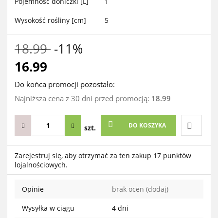
Pojemność doniczki [L]
1
Wysokość rośliny [cm]
5
18.99
-11%
16.99
Do końca promocji pozostało:
Najniższa cena z 30 dni przed promocją:
18.99
DO KOSZYKA
szt.
Do
Zarejestruj się, aby otrzymać za ten zakup 17 punktów
lojalnościowych.
przechow
Opinie
brak ocen
(dodaj)
Wysyłka w ciągu
4 dni