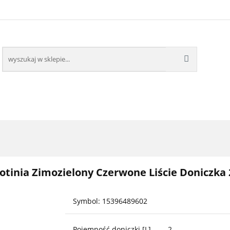
ZDOBNE
ROŚLINY OWOCOWE
BESTSELLERY
PO
ROŚLINY OWOCOWE
BESTSELLERY
otinia Zimozielony Czerwone Liście Doniczka 
Symbol:
15396489602
Pojemność doniczki [L]
2