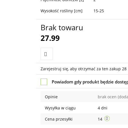
Wysokość rośliny [cm]
15-25
Brak towaru
27.99
Do
Zarejestruj się, aby otrzymać za ten zakup 28
przechowalni
Powiadom gdy produkt będzie dostę
Opinie
brak ocen
(doda
Wysyłka w ciągu
4 dni
Cena przesyłki
14