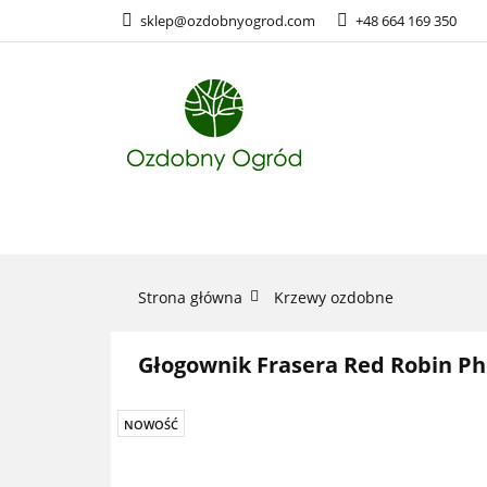
sklep@ozdobnyogrod.com
+48 664 169 350
ROŚLINY O
ROŚLINY OZDOBNE
Strona główna
Krzewy ozdobne
Głogownik Frasera Red Robin Ph
NOWOŚĆ