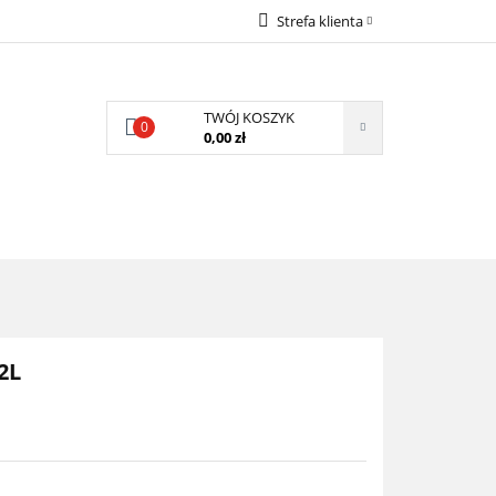
Strefa klienta
LECAMY
Zaloguj się
Zarejestruj się
TWÓJ KOSZYK
0
Dodaj zgłoszenie
0,00 zł
Zgody cookies
POLECAMY
2L