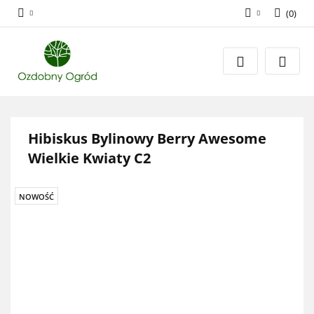
(
0
)
Zaloguj się
Zarejestruj się
Dodaj zgłoszenie
Zgody cookies
Hibiskus Bylinowy Berry Awesome
Wielkie Kwiaty C2
NOWOŚĆ