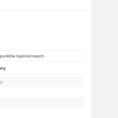
0 punktów lojalnościowych.
pny
j)