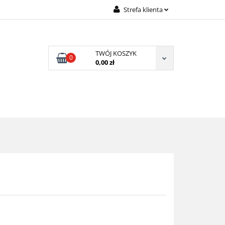
Strefa klienta
OLECAMY
Zaloguj się
Zarejestruj się
TWÓJ KOSZYK
0
Dodaj zgłoszenie
0,00 zł
Zgody cookies
POLECAMY