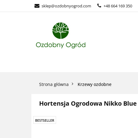
sklep@ozdobnyogrod.com
+48 664 169 350
ROŚLINY OZ
ROŚLINY OZDOBNE
Strona główna
Krzewy ozdobne
Hortensja Ogrodowa Nikko Blue 
BESTSELLER