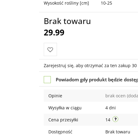
Wysokość rośliny [cm]
10-25
Brak towaru
29.99
Do
Zarejestruj się, aby otrzymać za ten zakup 3
przechowalni
Powiadom gdy produkt będzie dostę
Opinie
brak ocen
(doda
Wysyłka w ciągu
4 dni
Cena przesyłki
14
Dostępność
Brak towaru