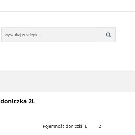
DOBNE
ROŚLINY OWOCOWE
BESTSELLERY
P
ROŚLINY OWOCOWE
BESTSELLERY
doniczka 2L
Pojemność doniczki [L]
2