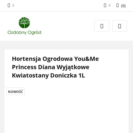
(
0
)
Zaloguj się
Zarejestruj się
Dodaj zgłoszenie
Zgody cookies
Hortensja Ogrodowa You&Me
Princess Diana Wyjątkowe
Kwiatostany Doniczka 1L
NOWOŚĆ