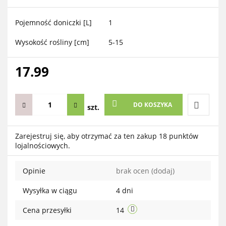
Pojemność doniczki [L]
1
Wysokość rośliny [cm]
5-15
17.99
DO KOSZYKA
szt.
Do
Zarejestruj się, aby otrzymać za ten zakup 18 punktów
lojalnościowych.
przechow
Opinie
brak ocen
(dodaj)
Wysyłka w ciągu
4 dni
Cena przesyłki
14