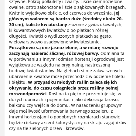
sztywne. Pokrój półkulisty i zwarty. Liście ciemnozielone,
owalne, ostro zakończone liście o ząbkowanych brzegach.
Kwitnie wyjątkowo obficie, od czerwca do września.
Jej
głównym walorem są bardzo duże (średnicy około 20-
30 cm), kuliste kwiatostany
złożone z gwiazdkowatych,
kilkuwarstwowych kwiatków o po płatkach różnej
długości. Kwiatki o wydłużonych płatkach są gęsto,
wielowarstwowo usadowione w kwiatostanie.
Początkowo są one jasnozielone, a w miarę rozwoju
zaczynają nabierać ślicznej, różowej barwy.
Odmiana ta
w porównaniu z innymi odmian hortensji ogrodowej jest
wyjątkowa ze względu na oryginalną, nastroszoną
budowę kwiatostanów. Na glebach silnie zakwaszonych
ubarwienie kwiatów może przechodzić w odcienie fioletu
i błękitu.
W przypadku młodych roślin zaleca się ich
okrywanie, do czasu osiągniecia przez rośliny pełnej
mrozoodporności.
Roślina ta pięknie prezentuje się w
dużych donicach i pojemnikach jako dekoracja tarasu,
balkonu czy wejścia do domu. W nasadzeniu grupowym
daje możliwość uformowania barwnego szpaleru, z
innymi hortensjami o podobnych rozmiarach stanowić
będzie ciekawy akcent kolorystyczny na skraju zagajników
czy na tle zielonych drzew i krzewów.