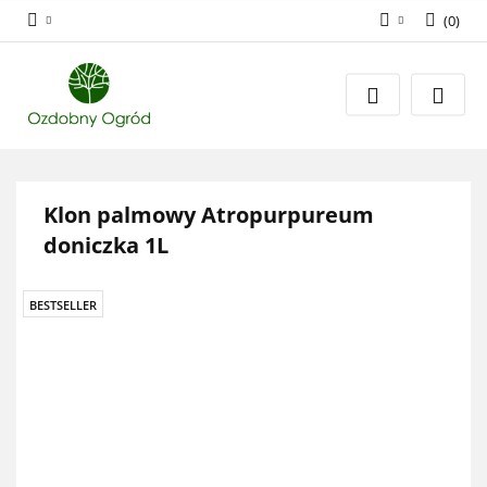
(
0
)
Zaloguj się
Zarejestruj się
Dodaj zgłoszenie
Zgody cookies
Klon palmowy Atropurpureum
doniczka 1L
BESTSELLER