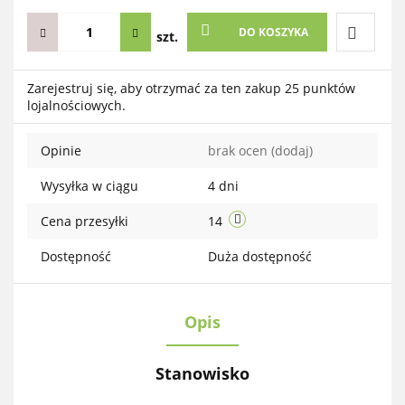
DO KOSZYKA
szt.
Do
Zarejestruj się, aby otrzymać za ten zakup 25 punktów
lojalnościowych.
przechow
Opinie
brak ocen
(dodaj)
Wysyłka w ciągu
4 dni
Cena przesyłki
14
Dostępność
Duża dostępność
Opis
Stanowisko