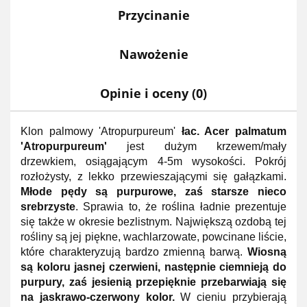
Przycinanie
Nawożenie
Opinie i oceny (0)
Klon palmowy 'Atropurpureum'
łac. Acer palmatum
'Atropurpureum'
jest dużym krzewem/mały
drzewkiem, osiągającym 4-5m wysokości. Pokrój
rozłożysty, z lekko przewieszającymi się gałązkami.
Młode pędy są purpurowe, zaś starsze nieco
srebrzyste
. Sprawia to, że roślina ładnie prezentuje
się także w okresie bezlistnym. Największą ozdobą tej
rośliny są jej piękne, wachlarzowate, powcinane liście,
które charakteryzują bardzo zmienną barwą.
Wiosną
są koloru jasnej czerwieni, następnie ciemnieją do
purpury, zaś jesienią przepięknie przebarwiają się
na jaskrawo-czerwony kolor.
W cieniu przybierają