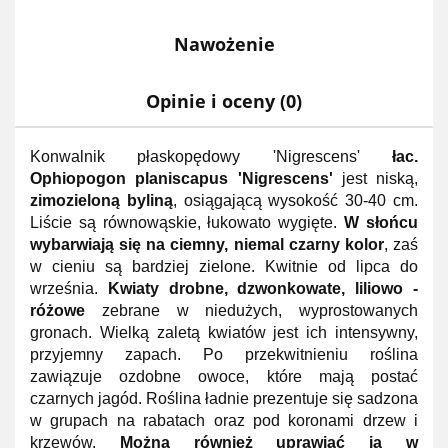
Nawożenie
Opinie i oceny (0)
Konwalnik płaskopędowy 'Nigrescens'
łac.
Ophiopogon planiscapus 'Nigrescens'
jest niską,
zimozieloną byliną
, osiągającą wysokość 30-40 cm.
Liście są równowąskie, łukowato wygięte.
W słońcu
wybarwiają się na ciemny, niemal czarny kolor
, zaś
w cieniu są bardziej zielone. Kwitnie od lipca do
września.
Kwiaty drobne, dzwonkowate, liliowo -
różowe
zebrane w niedużych, wyprostowanych
gronach. Wielką zaletą kwiatów jest ich intensywny,
przyjemny zapach. Po przekwitnieniu roślina
zawiązuje ozdobne owoce, które mają postać
czarnych jagód. Roślina ładnie prezentuje się sadzona
w grupach na rabatach oraz pod koronami drzew i
krzewów.
Można również uprawiać ją w