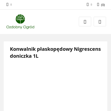
(
0
)
Zaloguj się
Zarejestruj się
Dodaj zgłoszenie
Zgody cookies
Konwalnik płaskopędowy Nigrescens
doniczka 1L