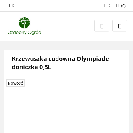
(
0
)
Zaloguj się
Zarejestruj się
Dodaj zgłoszenie
Zgody cookies
Krzewuszka cudowna Olympiade
doniczka 0,5L
NOWOŚĆ