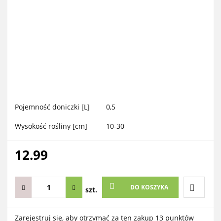
Pojemność doniczki [L]
0,5
Wysokość rośliny [cm]
10-30
12.99
DO KOSZYKA
szt.
Do
Zarejestruj się, aby otrzymać za ten zakup 13 punktów