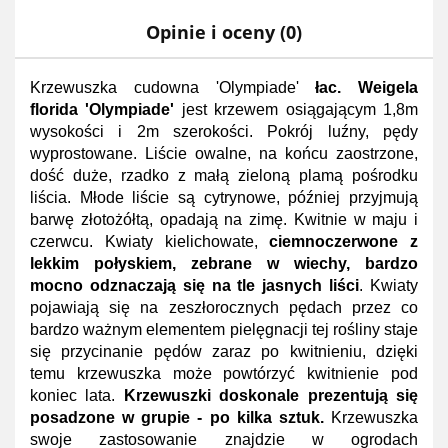
Opinie i oceny (0)
Krzewuszka cudowna 'Olympiade'
łac. Weigela
florida 'Olympiade'
jest krzewem osiągającym 1,8m
wysokości i 2m szerokości. Pokrój luźny, pędy
wyprostowane. Liście owalne, na końcu zaostrzone,
dość duże, rzadko z małą zieloną plamą pośrodku
liścia. Młode liście są cytrynowe, później przyjmują
barwę złotożółtą, opadają na zimę. Kwitnie w maju i
czerwcu. Kwiaty kielichowate,
ciemnoczerwone z
lekkim połyskiem, zebrane w wiechy, bardzo
mocno odznaczają się na tle jasnych liści
. Kwiaty
pojawiają się na zeszłorocznych pędach przez co
bardzo ważnym elementem pielęgnacji tej rośliny staje
się przycinanie pędów zaraz po kwitnieniu, dzięki
temu krzewuszka może powtórzyć kwitnienie pod
koniec lata.
Krzewuszki doskonale prezentują się
posadzone w grupie - po kilka sztuk.
Krzewuszka
swoje zastosowanie znajdzie w ogrodach