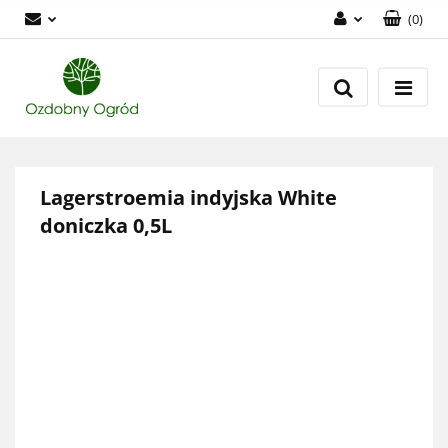
(
0
)
Zaloguj się
Zarejestruj się
Dodaj zgłoszenie
Zgody cookies
Lagerstroemia indyjska White
doniczka 0,5L