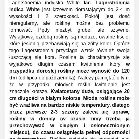
Lagerstroemia indyjska White
łac.
Lagerstroemia
indica White
jest krzewem dorastającym do 2-4 m
wysokości i 2 szerokości. Pokrój jest dość
nieregularny, ale roślinę można bez problemu
formować. Pędy niezbyt grube, ale sztywne.
Wyjątkową ozdobą rośliny są nieduże, owalne liście,
które jesienią przebarwiają się na żółty kolor. Oprócz
tego Lagerstroemia przyciąga wzrok również swoją
łuszczącą się korą. Roślina ta charakteryzuje się
wyjątkowo długim czasem kwitnienia, który
w
przypadku dorosłej rośliny może wynosić do 120
dni
(od lipca do października). Należy pamiętać o tym,
że w przypadku młodych roślin kwitnienie jest
znacznie krótsze.
Kwiatostany duże, osiągające 20
cm długości w białym kolorze
.
Młoda roślina może
być wrażliwa na bardzo niskie temperatury, dlatego
przez pierwsze 2-3 sezony zaleca się uprawę
rośliny w donicy (w czasie zimy trzeba ją
przechowywać w ciepłym i osłonecznionym
miejscu), do czasu osiągnięcia pełnej odporności