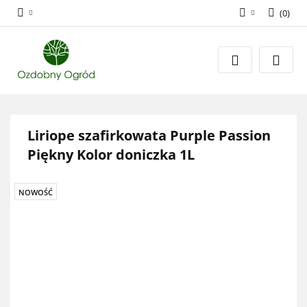
(
0
)
Zaloguj się
Zarejestruj się
Dodaj zgłoszenie
Zgody cookies
Liriope szafirkowata Purple Passion
Piękny Kolor doniczka 1L
NOWOŚĆ