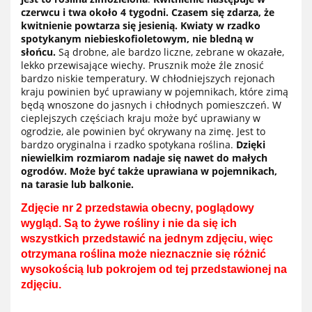
czerwcu i twa około 4 tygodni. Czasem się zdarza, że
kwitnienie powtarza się jesienią. Kwiaty w rzadko
spotykanym niebieskofioletowym, nie bledną w
słońcu.
Są drobne, ale bardzo liczne, zebrane w okazałe,
lekko przewisające wiechy. Prusznik może źle znosić
bardzo niskie temperatury. W chłodniejszych rejonach
kraju powinien być uprawiany w pojemnikach, które zimą
będą wnoszone do jasnych i chłodnych pomieszczeń. W
cieplejszych częściach kraju może być uprawiany w
ogrodzie, ale powinien być okrywany na zimę. Jest to
bardzo oryginalna i rzadko spotykana roślina.
Dzięki
niewielkim rozmiarom nadaje się nawet do małych
ogrodów. Może być także uprawiana w pojemnikach,
na tarasie lub balkonie.
Zdjęcie nr 2 przedstawia obecny, poglądowy
wygląd. Są to żywe rośliny i nie da się ich
wszystkich przedstawić na jednym zdjęciu, więc
otrzymana roślina może nieznacznie się różnić
wysokością lub pokrojem od tej przedstawionej na
zdjęciu.