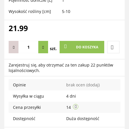
Pojemność doniczki [L]
1
Wysokość rośliny [cm]
5-10
21.99
DO KOSZYKA
szt.
Do
Zarejestruj się, aby otrzymać za ten zakup 22 punktów
lojalnościowych.
przechow
Opinie
brak ocen
(dodaj)
Wysyłka w ciągu
4 dni
Cena przesyłki
14
Dostępność
Duża dostępność