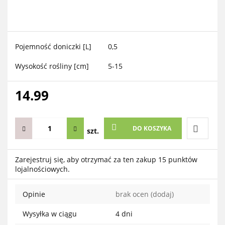
Pojemność doniczki [L]
0,5
Wysokość rośliny [cm]
5-15
14.99
DO KOSZYKA
szt.
Do
Zarejestruj się, aby otrzymać za ten zakup 15 punktów
lojalnościowych.
przechow
Opinie
brak ocen
(dodaj)
Wysyłka w ciągu
4 dni