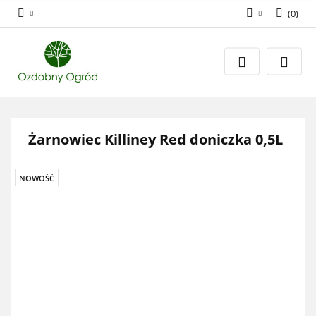
(
0
)
Zaloguj się
Zarejestruj się
Dodaj zgłoszenie
Zgody cookies
Żarnowiec Killiney Red doniczka 0,5L
NOWOŚĆ