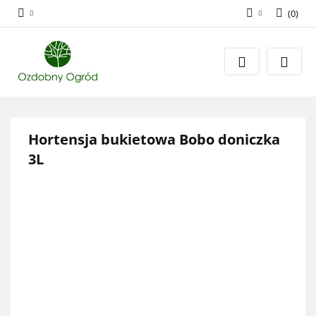
(
0
)
Zaloguj się
Zarejestruj się
Dodaj zgłoszenie
Zgody cookies
Hortensja bukietowa Bobo doniczka
3L