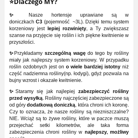
⭐Dlaczego MY?
✨
Nasze hortensje uprawiane są w
doniczkach
C3
(pojemność ~3L). Dzięki temu system
korzeniowy jest
lepiej rozwinięty
, a Ty zwiększasz
szanse na przyjęcie się roślin i ich piękne kwitnienie w
przyszłości.
✨
Przykładamy
szczególną wagę
do tego by rośliny
miały jak najlepszy system korzeniowy. W przypadku
roślin ozdobnych jest on
o wiele bardziej istotny
niż
część nadziemna rośliny(np. łodygi), gdyż pozwala na
bujny wzrost i okazałe kwitnienie.
✨
Staramy się jak najlepiej
zabezpieczyć rośliny
przed wysyłką
. Rośliny najczęściej zabezpieczone są
od góry
dodatkową doniczką
, która chroni ich koronę.
Czy to oznacza, że nasze rośliny są niezniszczalne?
NIE. Wciąż są to żywe rośliny, które w paczce muszą
przejechać setki kilometrów, ale taka forma
zabezpieczenia chroni rośliny w
najlepszy, możliwy