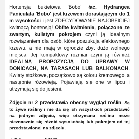
Hortensja bukietowa 'Bobo'
łac. Hydrangea
Paniculata 'Bobo'
jest krzewem dorastającym do 1
m wysokości
i jest ZDECYDOWANIE NAJOBFICIEJ
kwitnącą hortensją!
Obfite kwitnienie, połączone ze
zwartym, kulistym pokrojem
czyni ją idealnym
rozwiązaniem dla osób, które poszukują efektownego
krzewu, a nie mają w ogrodzie zbyt dużo wolnego
miejsca. Jej kompaktowy rozmiar czyni ją również
IDEALNĄ PROPOZYCJĄ DO UPRAWY W
DONICACH, NA TARASACH LUB BALKONACH
.
Kwiaty stożkowe, początkowo są koloru kremowego, a
następnie różowieją. Pojawiają się one w lipcu i
utrzymują się do jesieni.
Zdjęcie nr 2 przedstawia obecny wygląd roślin.
Są
to żywe rośliny i nie da się ich wszystkich przedstawić
na jednym zdjęciu, więc otrzymana roślina może
nieznacznie się różnić wysokością lub pokrojem od tej
przedstawionej na zdjęciu.