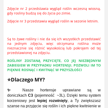
Zdjęcie nr 2 przedstawia wygląd roślin wczesną wiosną,
gdy rosliny budzą się do życia po zimie.
Zdjęcie nr 3 przedstawia wygląd roślin w sezonie letnim.
Są to żywe rośliny i nie da się ich wszystkich przedstawić
na jednym zdjęciu, więc otrzymana roślina może
nieznacznie się różnić wysokością lub pokrojem od tej
przedstawionej na zdjęciu.
ROŚLINY ZOSTANĄ PRZYCIĘTE, CO JEJ NIEZBĘDNYM
ZABIEGIEM W PRZYPADKU HORTENSJI. POZWOLI IM TO
PIĘKNIE ROSNĄC I KWITNĄC W PRZYSZŁOŚCI
⭐Dlaczego MY?
✨
Nasze hortensje uprawiane są w
doniczkach
C3
(pojemność ~3L). Dzięki temu system
korzeniowy jest
lepiej rozwinięty
, a Ty zwiększasz
szanse na przyjęcie się roślin i ich piękne kwitnienie w