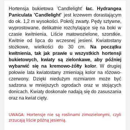
Hortensja bukietowa 'Candlelight'
łac. Hydrangea
Paniculata 'Candlelight'
jest krzewem dorastającym
do ok. 1,2 m wysokości. Pokrój zwarty. Pędy sztywne,
wyprostowane, delikatnie rozchylające się na boki w
czasie kwitnienia. Liście matowozielone, szorstkie.
Kwitnie od lipca do wczesnej jesieni. Kwiatostany
stożkowe, wielkości do 30 cm.
Na początku
kwitnienia, tak jak prawie u wszystkich hortensji
bukietowych, kwiaty są zielonkawe, aby później
wybarwić się na kremowo-żółty kolor
. W drugiej
połowie lata kwiatostany zmieniają kolor na różowo-
czerwony. Dzięki niedużym rozmiarom może być
sadzona w mniejszych ogrodach oraz w stojących
donicach. Kwiaty doskonale nadają się do zasuszania
oraz na kwiat cięty.
UWAGA: Hortensje nie są roslinami zimozielonymi, czyli
zrzucają liście późną jesienią.