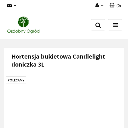
(
0
)
Zaloguj się
Zarejestruj się
Dodaj zgłoszenie
Zgody cookies
Hortensja bukietowa Candlelight
doniczka 3L
POLECAMY