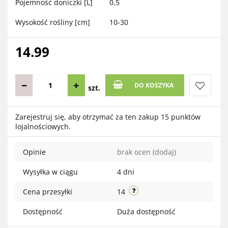
Pojemność doniczki [L]
0,5
Wysokość rośliny [cm]
10-30
14.99
DO KOSZYKA
szt.
Do
Zarejestruj się, aby otrzymać za ten zakup 15 punktów
lojalnościowych.
przechow
Opinie
brak ocen
(dodaj)
Wysyłka w ciągu
4 dni
Cena przesyłki
14
Dostępność
Duża dostępność