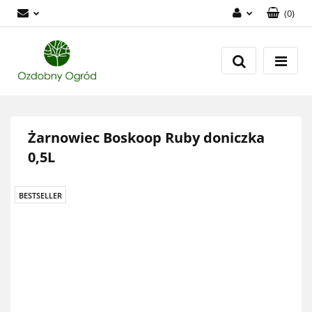
(
0
)
Zaloguj się
Zarejestruj się
Dodaj zgłoszenie
Zgody cookies
Żarnowiec Boskoop Ruby doniczka
0,5L
BESTSELLER