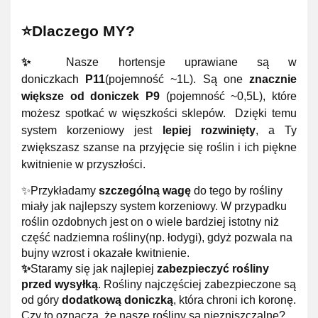
⭐Dlaczego MY?
✨
Nasze hortensje uprawiane są w
doniczkach
P11
(pojemność ~1L). Są one
znacznie
większe od doniczek P9
(pojemność ~0,5L), które
możesz spotkać w więszkości sklepów. Dzięki temu
system korzeniowy jest
lepiej rozwinięty
, a Ty
zwiększasz szanse na przyjęcie się roślin i ich piękne
kwitnienie w przyszłości.
✨Przykładamy
szczególną wagę
do tego by rośliny
miały jak najlepszy system korzeniowy. W przypadku
roślin ozdobnych jest on o wiele bardziej istotny niż
część nadziemna rośliny(np. łodygi), gdyż pozwala na
bujny wzrost i okazałe kwitnienie.
✨
Staramy się jak najlepiej
zabezpieczyć rośliny
przed wysyłką
. Rośliny najczęściej zabezpieczone są
od góry
dodatkową doniczką
, która chroni ich koronę.
Czy to oznacza, że nasze rośliny są niezniszczalne?