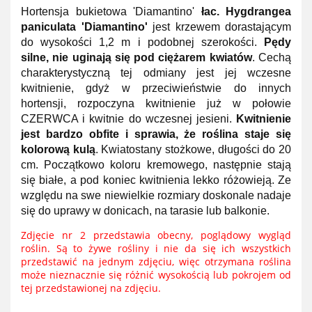
Hortensja bukietowa 'Diamantino'
łac. Hygdrangea
paniculata 'Diamantino'
jest krzewem dorastającym
do wysokości 1,2 m i podobnej szerokości.
Pędy
silne, nie uginają się pod ciężarem kwiatów
. Cechą
charakterystyczną tej odmiany jest jej wczesne
kwitnienie, gdyż w przeciwieństwie do innych
hortensji, rozpoczyna kwitnienie już w połowie
CZERWCA i kwitnie do wczesnej jesieni.
Kwitnienie
jest bardzo obfite i sprawia, że roślina staje się
kolorową kulą
. Kwiatostany stożkowe, długości do 20
cm. Początkowo koloru kremowego, następnie stają
się białe, a pod koniec kwitnienia lekko różowieją. Ze
względu na swe niewielkie rozmiary doskonale nadaje
się do uprawy w donicach, na tarasie lub balkonie.
Zdjęcie nr 2 przedstawia obecny, poglądowy wygląd
roślin.
Są to żywe rośliny i nie da się ich wszystkich
przedstawić na jednym zdjęciu, więc otrzymana roślina
może nieznacznie się różnić wysokością lub pokrojem od
tej przedstawionej na zdjęciu.