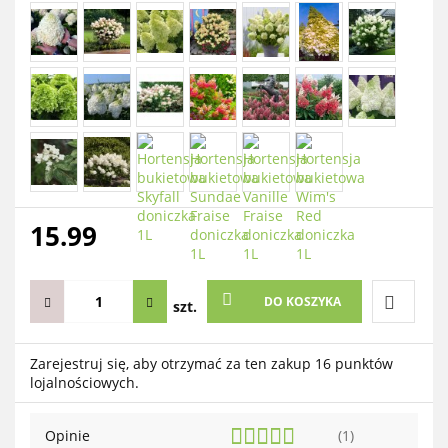
15.99
DO KOSZYKA
szt.
Do
Zarejestruj się, aby otrzymać za ten zakup 16 punktów
lojalnościowych.
przechow
Opinie
(1)