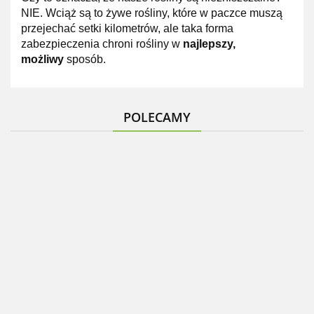
NIE. Wciąż są to żywe rośliny, które w paczce muszą
przejechać setki kilometrów, ale taka forma
zabezpieczenia chroni rośliny w
najlepszy,
możliwy
sposób.
POLECAMY
Hortensja
Tawuła
Hortensja
Guzikowiec
bukietowa
Szara
bukietowa
Tawułka
zachodni
Pinky
Grefsheim
Hercules
arendsa
doniczka
Winky
Biała
doniczka
Bressingham
28.99
14.99
15.99
2L
28.99
doniczka
Doniczka
1L
Beauty
13.99
3L
1L
Różowe