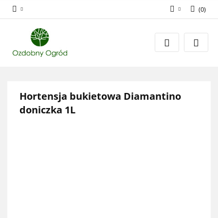
(
0
)
Zaloguj się
Zarejestruj się
Dodaj zgłoszenie
Zgody cookies
Hortensja bukietowa Diamantino
doniczka 1L