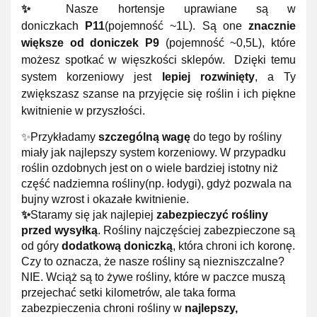
✨
Nasze hortensje uprawiane są w
doniczkach
P11
(pojemność ~1L). Są one
znacznie
większe od doniczek P9
(pojemność ~0,5L), które
możesz spotkać w więszkości sklepów. Dzięki temu
system korzeniowy jest
lepiej rozwinięty
, a Ty
zwiększasz szanse na przyjęcie się roślin i ich piękne
kwitnienie w przyszłości.
✨Przykładamy
szczególną wagę
do tego by rośliny
miały jak najlepszy system korzeniowy. W przypadku
roślin ozdobnych jest on o wiele bardziej istotny niż
część nadziemna rośliny(np. łodygi), gdyż pozwala na
bujny wzrost i okazałe kwitnienie.
✨
Staramy się jak najlepiej
zabezpieczyć rośliny
przed wysyłką
. Rośliny najczęściej zabezpieczone są
od góry
dodatkową doniczką
, która chroni ich koronę.
Czy to oznacza, że nasze rośliny są niezniszczalne?
NIE. Wciąż są to żywe rośliny, które w paczce muszą
przejechać setki kilometrów, ale taka forma
zabezpieczenia chroni rośliny w
najlepszy,