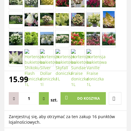
15.99
DO KOSZYKA
szt.
Do
Zarejestruj się, aby otrzymać za ten zakup 16 punktów
lojalnościowych.
przechow