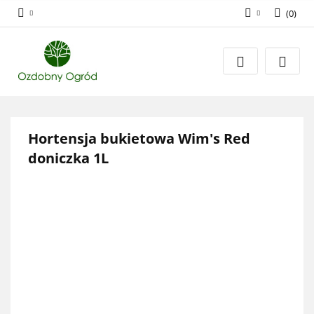
(
0
)
Zaloguj się
Zarejestruj się
Dodaj zgłoszenie
Zgody cookies
Hortensja bukietowa Wim's Red
doniczka 1L