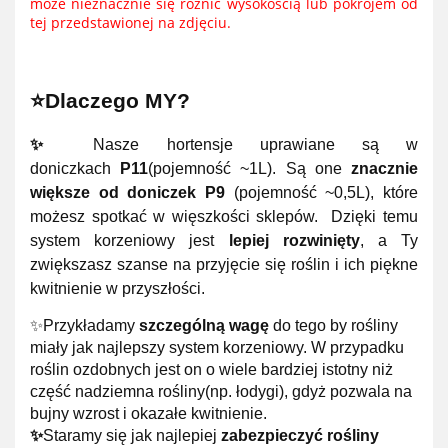
może nieznacznie się różnić wysokością lub pokrojem od
tej przedstawionej na zdjęciu.
⭐Dlaczego MY?
✨
Nasze hortensje uprawiane są w
doniczkach
P11
(pojemność ~1L). Są one
znacznie
większe od doniczek P9
(pojemność ~0,5L), które
możesz spotkać w więszkości sklepów. Dzięki temu
system korzeniowy jest
lepiej rozwinięty
, a Ty
zwiększasz szanse na przyjęcie się roślin i ich piękne
kwitnienie w przyszłości.
✨Przykładamy
szczególną wagę
do tego by rośliny
miały jak najlepszy system korzeniowy. W przypadku
roślin ozdobnych jest on o wiele bardziej istotny niż
część nadziemna rośliny(np. łodygi), gdyż pozwala na
bujny wzrost i okazałe kwitnienie.
✨
Staramy się jak najlepiej
zabezpieczyć rośliny