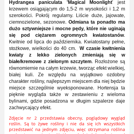
Hydrangea paniculata 'Magical Moonlight
' jest
krzewem osiągającym do 1,5-2 m wysokości i 1,2 m
szerokości. Pokrój regularny. Liście duże, jajowate,
ciemnozielone, sezonowe.
Odmiana ta ponadto ma
dużo sztywniejsze i mocne pędy, które nie uginają
się pod ciężarem ogromnych kwiatostanów
.
Kwitnie od lipca do października. Kwiatostany pełne,
stożkowe, wielkości do 40 cm.
W czasie kwitnienia
kwiaty z lekko zielonych zmieniają się w
białe/kremowe z zielonym szczytem
. Rozłożone są
równomiernie na całym krzewie, tworząc efekt wielkiej,
białej kuli.
Ze względu na wyjątkowo ozdobny
charakter rośliny, najlepszym miejscem dla niej będzie
miejsce szczególnie wyeksponowane
. Hortensja ta
pięknie wygląda także w zestawieniu z wieloma
bylinami, gdzie posadzona w długim szpalerze daje
zachwycający efekt.
Zdjęcie nr 2 przedstawia obecny, poglądowy wygląd
roślin.
Są to żywe rośliny i nie da się ich wszystkich
przedstawić na jednym zdjęciu, więc otrzymana roślina