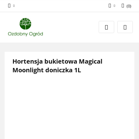
(
0
)
Zaloguj się
Zarejestruj się
Dodaj zgłoszenie
Zgody cookies
Hortensja bukietowa Magical
Moonlight doniczka 1L