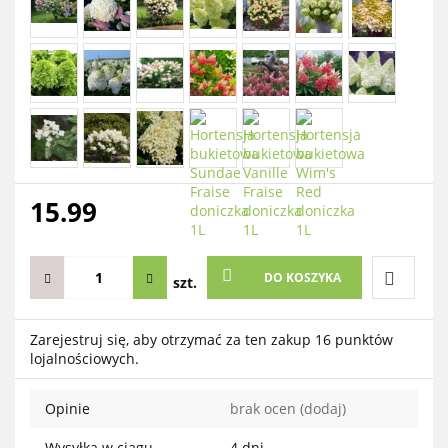
15.99
DO KOSZYKA
szt.
Do
Zarejestruj się, aby otrzymać za ten zakup 16 punktów
lojalnościowych.
przechow
Opinie
brak ocen
(dodaj)
Wysyłka w ciągu
4 dni