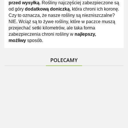
przed wysyłką
. Rośliny najczęściej zabezpieczone są
od góry
dodatkową doniczką
, która chroni ich koronę.
Czy to oznacza, że nasze rośliny są niezniszczalne?
NIE. Wciąż są to żywe rośliny, które w paczce muszą
przejechać setki kilometrów, ale taka forma
zabezpieczenia chroni rośliny w
najlepszy,
możliwy
sposób.
POLECAMY
Hortensja
Tawuła
Hortensja
Guzikowiec
bukietowa
Szara
bukietowa
Tawułka
zachodni
Pinky
Grefsheim
Hercules
arendsa
doniczka
Winky
Biała
doniczka
Bressingham
28.99
14.99
15.99
2L
28.99