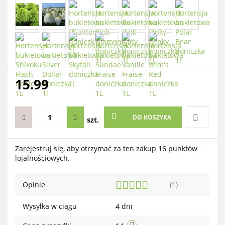
15.99
DO KOSZYKA
szt.
Do
Zarejestruj się, aby otrzymać za ten zakup 16 punktów
lojalnościowych.
przechow
Opinie
(1)
Wysyłka w ciągu
4 dni