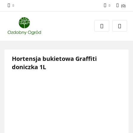
(
0
)
Zaloguj się
Zarejestruj się
Dodaj zgłoszenie
Zgody cookies
Hortensja bukietowa Graffiti
doniczka 1L