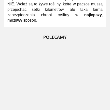
NIE. Wciąż są to żywe rośliny, które w paczce muszą
przejechać setki kilometrów, ale taka forma
zabezpieczenia chroni rośliny w
najlepszy,
możliwy
sposób.
POLECAMY
Hortensja
Tawuła
Hortensja
Guzikowiec
bukietowa
Szara
bukietowa
Tawułka
zachodni
Pinky
Grefsheim
Hercules
arendsa
doniczka
Winky
Biała
doniczka
Bressingham
28.99
14.99
15.99
2L
28.99
doniczka
Doniczka
1L
Beauty
13.99
3L
1L
Różowe
Pierzaste