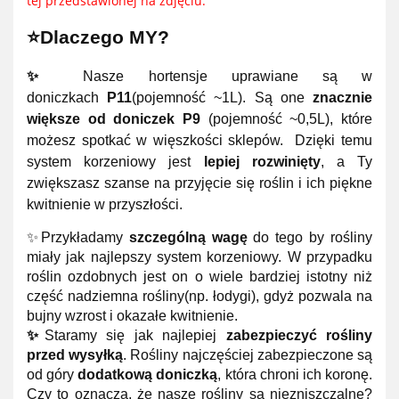
tej przedstawionej na zdjęciu.
⭐Dlaczego MY?
✨
Nasze hortensje uprawiane są w
doniczkach
P11
(pojemność ~1L). Są one
znacznie
większe od doniczek P9
(pojemność ~0,5L), które
możesz spotkać w więszkości sklepów. Dzięki temu
system korzeniowy jest
lepiej rozwinięty
, a Ty
zwiększasz szanse na przyjęcie się roślin i ich piękne
kwitnienie w przyszłości.
✨Przykładamy
szczególną wagę
do tego by rośliny
miały jak najlepszy system korzeniowy. W przypadku
roślin ozdobnych jest on o wiele bardziej istotny niż
część nadziemna rośliny(np. łodygi), gdyż pozwala na
bujny wzrost i okazałe kwitnienie.
✨
Staramy się jak najlepiej
zabezpieczyć rośliny
przed wysyłką
. Rośliny najczęściej zabezpieczone są
od góry
dodatkową doniczką
, która chroni ich koronę.
Czy to oznacza, że nasze rośliny są niezniszczalne?